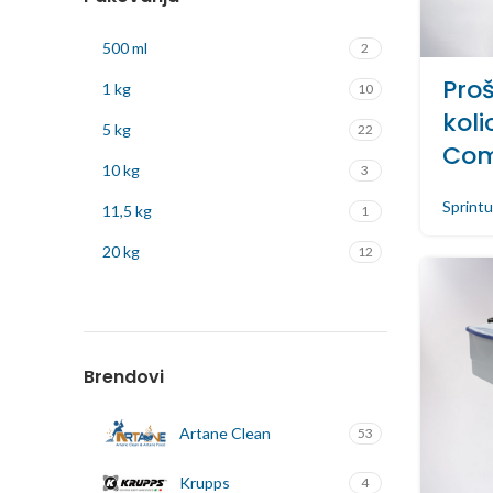
500 ml
2
Proš
1 kg
10
koli
5 kg
22
Com
10 kg
3
Sprintu
11,5 kg
1
20 kg
12
23 kg
1
30 kg
3
Brendovi
Artane Clean
53
Krupps
4