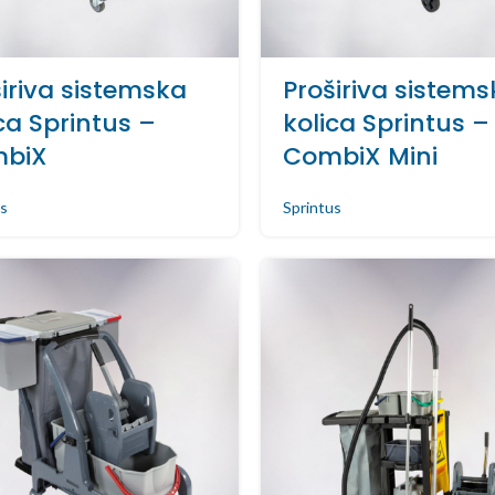
iriva sistemska
Proširiva sistem
ca Sprintus –
kolica Sprintus –
biX
CombiX Mini
s
Sprintus