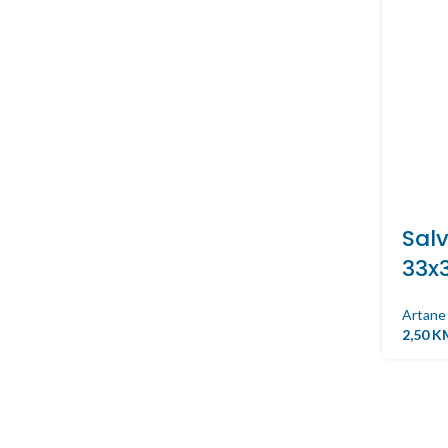
Salv
33x
Artane
2,50
K