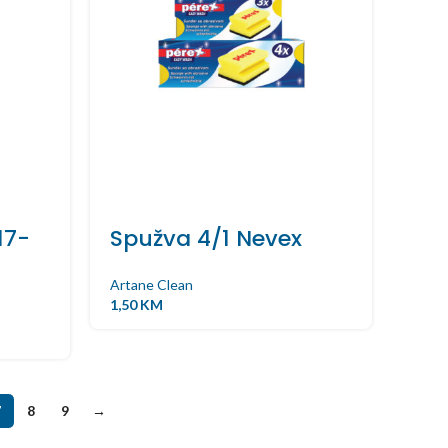
17-
Spužva 4/1 Nevex
Artane Clean
1,50
KM
7
8
9
→