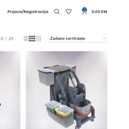
0
Prijava/Registracija
0,00
KM
18
24