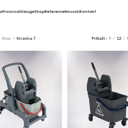
a
Proizvodi
Usluge
Shop
Reference
Novosti
Kontakt
Shop
Stranica 7
Prikaži
9
12