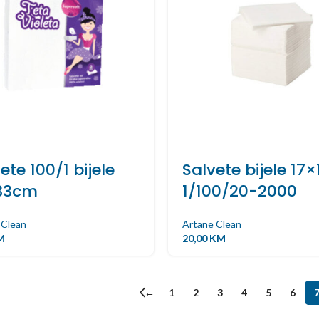
ete 100/1 bijele
Salvete bijele 17×
33cm
1/100/20-2000
 Clean
Artane Clean
M
20,00
KM
←
1
2
3
4
5
6