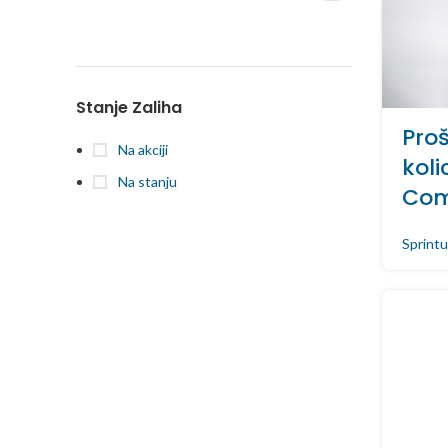
Stanje Zaliha
Proš
Na akciji
koli
Na stanju
Com
Sprintu