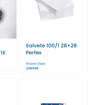
Salvete 100/1 28×28
IX
Perfex
Artane Clean
2,00
KM