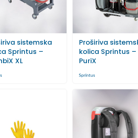
iriva sistemska
Proširiva sistem
ca Sprintus –
kolica Sprintus –
biX XL
PuriX
s
Sprintus