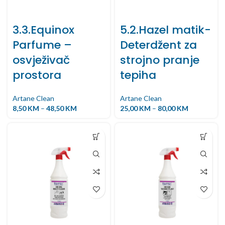
3.3.Equinox
5.2.Hazel matik-
Parfume –
Deterdžent za
osvježivač
strojno pranje
prostora
tepiha
Artane Clean
Artane Clean
8,50
KM
–
48,50
KM
25,00
KM
–
80,00
KM