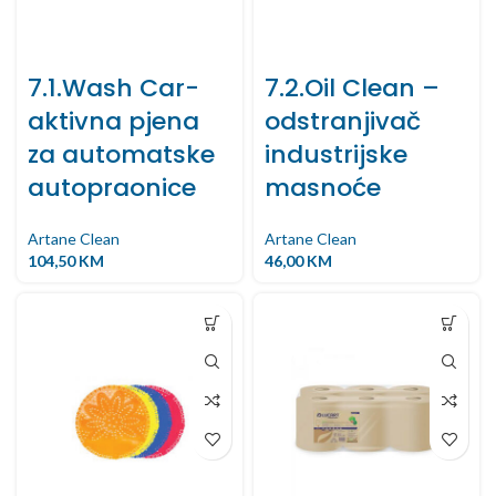
7.1.Wash Car-
7.2.Oil Clean –
aktivna pjena
odstranjivač
za automatske
industrijske
autopraonice
masnoće
Artane Clean
Artane Clean
104,50
KM
46,00
KM