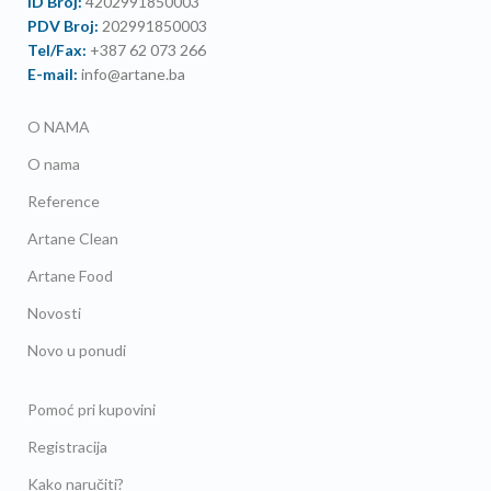
ID Broj:
4202991850003
PDV Broj:
202991850003
Tel/Fax:
+387 62 073 266
E-mail:
info@artane.ba
O NAMA
O nama
Reference
Artane Clean
Artane Food
Novosti
Novo u ponudi
Pomoć pri kupovini
Registracija
Kako naručiti?