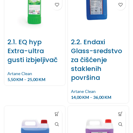
2.1. EQ hyp
2.2. Endaxi
Extra-ultra
Glass-sredstvo
gusti izbjeljivač
za čišćenje
staklenih
Artane Clean
površina
5,50
KM
–
25,00
KM
Artane Clean
14,00
KM
–
36,00
KM