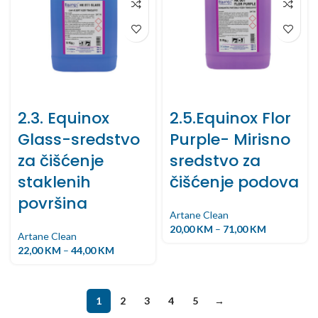
2.3. Equinox
2.5.Equinox Flor
Glass-sredstvo
Purple- Mirisno
za čišćenje
sredstvo za
staklenih
čišćenje podova
površina
Artane Clean
20,00
KM
–
71,00
KM
Artane Clean
22,00
KM
–
44,00
KM
1
2
3
4
5
→