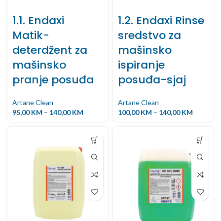
1.1. Endaxi
1.2. Endaxi Rinse
Matik-
sredstvo za
deterdžent za
mašinsko
mašinsko
ispiranje
pranje posuđa
posuđa-sjaj
Artane Clean
Artane Clean
95,00
KM
–
140,00
KM
100,00
KM
–
140,00
KM