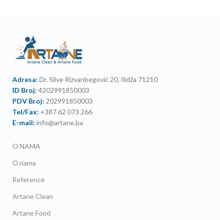
Adresa:
Dr. Silve Rizvanbegović 20, Ilidža 71210
ID Broj:
4202991850003
PDV Broj:
202991850003
Tel/Fax:
+387 62 073 266
E-mail:
info@artane.ba
O NAMA
O nama
Reference
Artane Clean
Artane Food