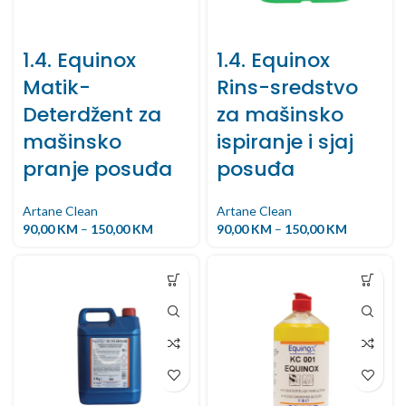
1.4. Equinox
1.4. Equinox
Matik-
Rins-sredstvo
Deterdžent za
za mašinsko
mašinsko
ispiranje i sjaj
pranje posuđa
posuđa
Artane Clean
Artane Clean
90,00
KM
–
150,00
KM
90,00
KM
–
150,00
KM