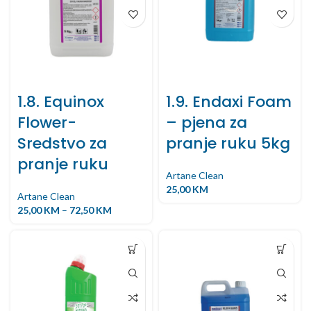
1.8. Equinox
1.9. Endaxi Foam
Flower-
– pjena za
Sredstvo za
pranje ruku 5kg
pranje ruku
Artane Clean
25,00
KM
Artane Clean
25,00
KM
–
72,50
KM