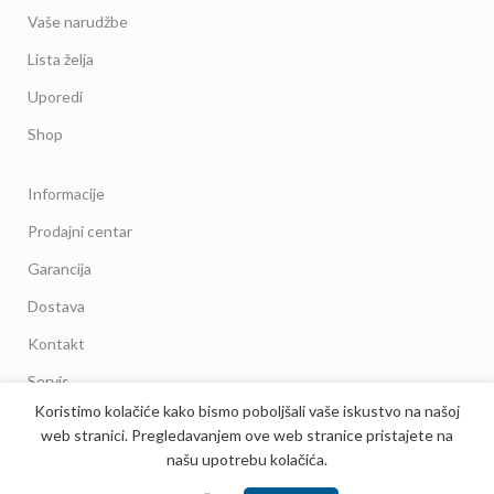
Vaše narudžbe
Lista želja
Uporedi
Shop
Informacije
Prodajni centar
Garancija
Dostava
Kontakt
Servis
Koristimo kolačiće kako bismo poboljšali vaše iskustvo na našoj
FAQs
web stranici. Pregledavanjem ove web stranice pristajete na
našu upotrebu kolačića.
Copyright ©
2023
Artane d.o.o. Sarajevo
| Sva prava pridržana! |