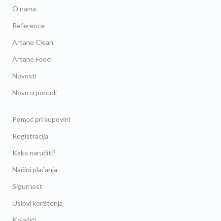
O nama
Reference
Artane Clean
Artane Food
Novosti
Novo u ponudi
Pomoć pri kupovini
Registracija
Kako naručiti?
Načini plaćanja
Sigurnost
Uslovi korištenja
Kolačići