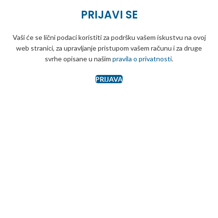
PRIJAVI SE
Vaši će se lični podaci koristiti za podršku vašem iskustvu na ovoj
web stranici, za upravljanje pristupom vašem računu i za druge
svrhe opisane u našim
pravila o privatnosti
.
PRIJAVA