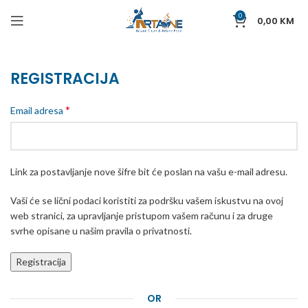
0
0,00
KM
REGISTRACIJA
*
Email adresa
Link za postavljanje nove šifre bit će poslan na vašu e-mail adresu.
Vaši će se lični podaci koristiti za podršku vašem iskustvu na ovoj
web stranici, za upravljanje pristupom vašem računu i za druge
svrhe opisane u našim pravila o privatnosti.
Registracija
OR