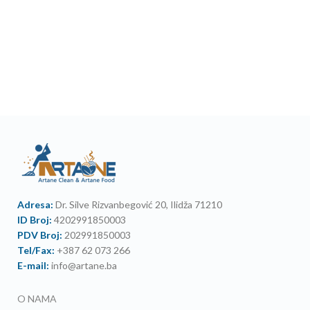
Adresa:
Dr. Silve Rizvanbegović 20, Ilidža 71210
ID Broj:
4202991850003
PDV Broj:
202991850003
Tel/Fax:
+387 62 073 266
E-mail:
info@artane.ba
O NAMA