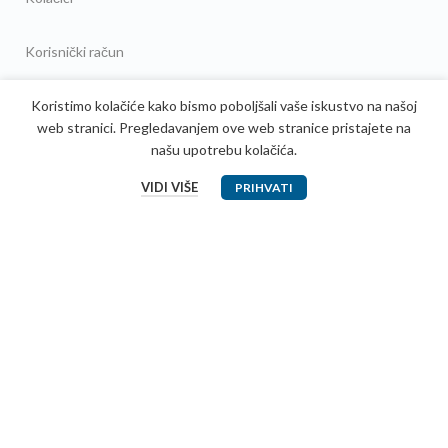
Korisnički račun
Moj račun
Koristimo kolačiće kako bismo poboljšali vaše iskustvo na našoj
Prijavi se
web stranici. Pregledavanjem ove web stranice pristajete na
našu upotrebu kolačića.
Vaše narudžbe
Lista želja
VIDI VIŠE
PRIHVATI
Uporedi
Shop
Informacije
Prodajni centar
Garancija
Dostava
Kontakt