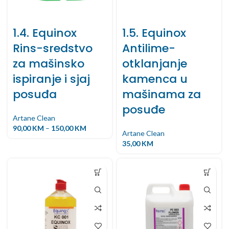
1.4. Equinox
1.5. Equinox
Rins-sredstvo
Antilime-
za mašinsko
otklanjanje
ispiranje i sjaj
kamenca u
posuđa
mašinama za
posuđe
Artane Clean
90,00
KM
–
150,00
KM
Artane Clean
35,00
KM