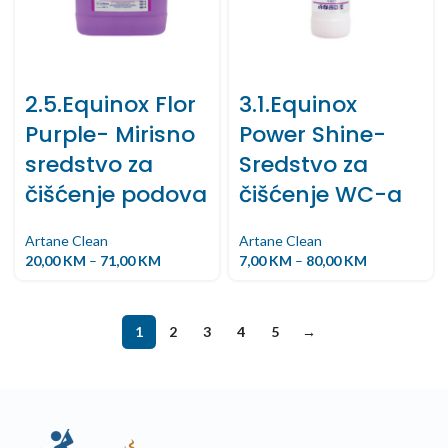
2.5.Equinox Flor
3.1.Equinox
Purple- Mirisno
Power Shine-
sredstvo za
Sredstvo za
čišćenje podova
čišćenje WC-a
Artane Clean
Artane Clean
20,00
KM
–
71,00
KM
7,00
KM
–
80,00
KM
1
2
3
4
5
→