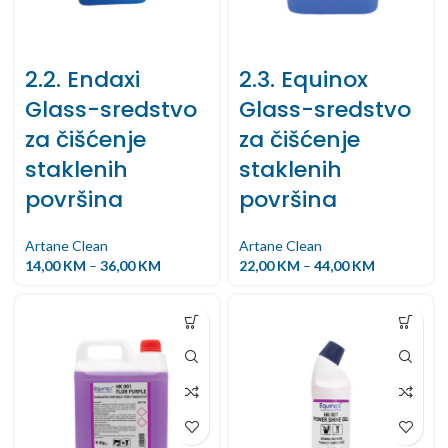
2.2. Endaxi
2.3. Equinox
Glass-sredstvo
Glass-sredstvo
za čišćenje
za čišćenje
staklenih
staklenih
površina
površina
Artane Clean
Artane Clean
14,00
KM
–
36,00
KM
22,00
KM
–
44,00
KM