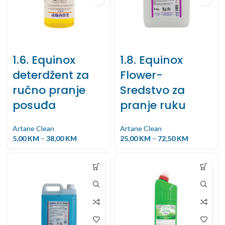
1.6. Equinox
1.8. Equinox
deterdžent za
Flower-
ručno pranje
Sredstvo za
posuđa
pranje ruku
Artane Clean
Artane Clean
5,00
KM
–
38,00
KM
25,00
KM
–
72,50
KM