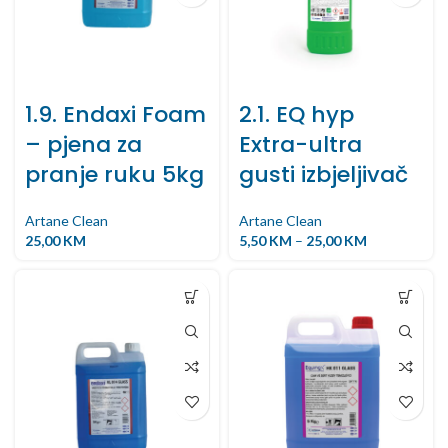
1.9. Endaxi Foam
2.1. EQ hyp
– pjena za
Extra-ultra
pranje ruku 5kg
gusti izbjeljivač
Artane Clean
Artane Clean
25,00
KM
5,50
KM
–
25,00
KM