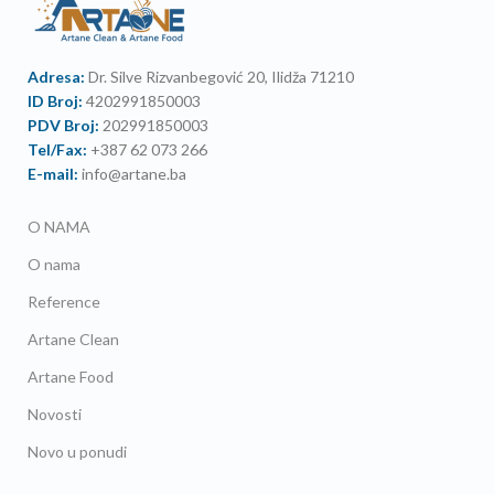
Adresa:
Dr. Silve Rizvanbegović 20, Ilidža 71210
ID Broj:
4202991850003
PDV Broj:
202991850003
Tel/Fax:
+387 62 073 266
E-mail:
info@artane.ba
O NAMA
O nama
Reference
Artane Clean
Artane Food
Novosti
Novo u ponudi