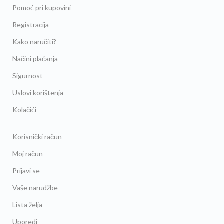
Pomoć pri kupovini
Registracija
Kako naručiti?
Načini plaćanja
Sigurnost
Uslovi korištenja
Kolačići
Korisnički račun
Moj račun
Prijavi se
Vaše narudžbe
Lista želja
Uporedi