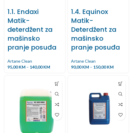
1.1. Endaxi
1.4. Equinox
Matik-
Matik-
deterdžent za
Deterdžent za
mašinsko
mašinsko
pranje posuđa
pranje posuđa
Artane Clean
Artane Clean
95,00
KM
–
140,00
KM
90,00
KM
–
150,00
KM