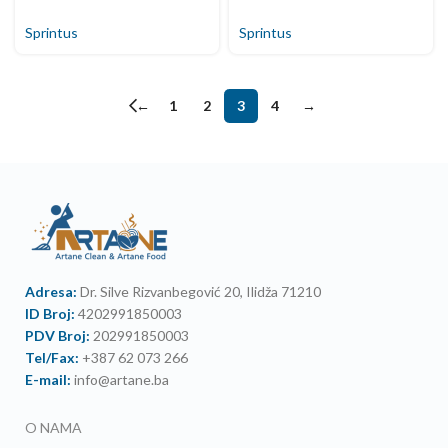
Sprintus
Sprintus
←
1
2
3
4
→
Adresa:
Dr. Silve Rizvanbegović 20, Ilidža 71210
ID Broj:
4202991850003
PDV Broj:
202991850003
Tel/Fax:
+387 62 073 266
E-mail:
info@artane.ba
O NAMA